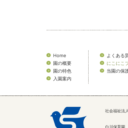
Home
よくある
園の概要
にこにこ
園の特色
当園の保
入園案内
社会福祉法
白川保育園