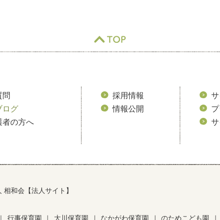
TOP
質問
採用情報
サ
ブログ
情報公開
プ
護者の方へ
サ
人 相和会【法人サイト】
｜
行事保育園
｜
大川保育園
｜
なかがわ保育園
｜
のためこども園
｜