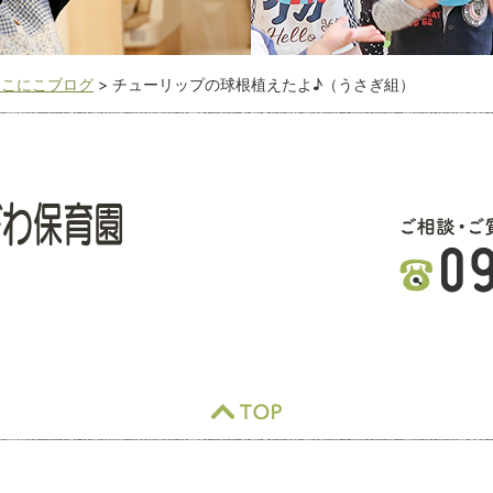
にこにこブログ
>
チューリップの球根植えたよ♪（うさぎ組）
TOP